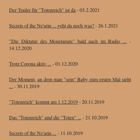
Der Trailer für "Totenreich" ist da
- 03
.2.
2021
Secrets of the Ne'arin ... geht da noch was?
-
2
6
.1.
2021
"Die Diktatur des Monetariats" bald auch im Radio ...
-
14
.12.
2020
Trotz Corona aktiv ...
- 01
.12.
2020
Der Moment, an dem man "sein" Baby zum ersten Mal sieht
...
-
3
0
.11.2019
"Totenreich" kommt am 1.12.2019
- 20
.11.
2019
Das "Totenreich" und die "Toten" ...
- 21
.10.
2019
Secrets of the Ne'arin ...
- 11
.10.
2019