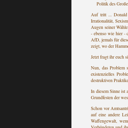
Politik des Groß
Auf tritt ... Donal
Irrationalität, Sexi
Augen seiner Wähler
- ebenso wie hier -
AfD, jemals für dies
zeigt, wo der Hamme
Jetzt fragt ihr euch 
Nun, das Problem s
existenzielles Pro
destruktiven Prakti
In diesem Sinne ist
Grundfesten der west
Schon vor Amtsantri
auf eine andere Le
Waffengewalt, wenn
Verbündeten und ihr