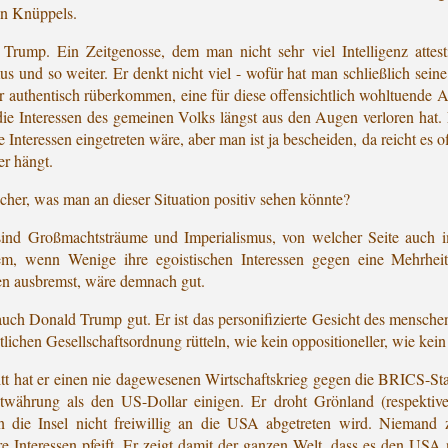
en Knüppels.
d Trump. Ein Zeitgenosse, dem man nicht sehr viel Intelligenz attes
smus und so weiter. Er denkt nicht viel - wofür hat man schließlich sein
 authentisch rüberkommen, eine für diese offensichtlich wohltuende Al
 die Interessen des gemeinen Volks längst aus den Augen verloren hat
e Interessen eingetreten wäre, aber man ist ja bescheiden, da reicht es
r hängt.
sicher, was man an dieser Situation positiv sehen könnte?
ind Großmachtsträume und Imperialismus, von welcher Seite auch im
blem, wenn Wenige ihre egoistischen Interessen gegen eine Mehrhei
ken ausbremst, wäre demnach gut.
 auch Donald Trump gut. Er ist das personifizierte Gesicht des mensch
lichen Gesellschaftsordnung rütteln, wie kein oppositioneller, wie kei
tt hat er einen nie dagewesenen Wirtschaftskrieg gegen die BRICS-Staa
itwährung als den US-Dollar einigen. Er droht Grönland (respekti
 die Insel nicht freiwillig an die USA abgetreten wird. Niemand z
e Interessen pfeift. Er zeigt damit der ganzen Welt, dass es den US