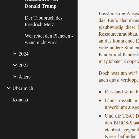
Donald Trump
Lasst uns die Ausga
Der Tabubruch des
das Ende der mensch
Friedrich Merz
glaubwürdig diese 
Ressourcenraubbau, A
Wer rettet den Planeten -
an das kommende End
wenn nicht wir?
viele andere Studien
2024
Kinder und Kindeski
mit globaler Koopera
2023
Doch was tun wir? W
Ältere
auch quasi verdoppe
Über mich
Russland verteidi
Kontakt
China rasselt i
unverblümt ausges
Und die USA? Die
den BRICS-Staate
etabliert, gegen
Krieg befunden h