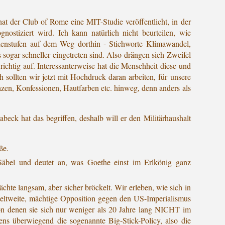
hat der Club of Rome eine MIT-Studie veröffentlicht, in der
nostiziert wird. Ich kann natürlich nicht beurteilen, wie
chenstufen auf dem Weg dorthin - Stichworte Klimawandel,
 sogar schneller eingetreten sind. Also drängen sich Zweifel
chtig auf. Interessanterweise hat die Menschheit diese und
 sollten wir jetzt mit Hochdruck daran arbeiten, für unsere
en, Konfessionen, Hautfarben etc. hinweg, denn anders als
eck hat das begriffen, deshalb will er den Militärhaushalt
ße.
Säbel und deutet an, was Goethe einst im Erlkönig ganz
te langsam, aber sicher bröckelt. Wir erleben, wie sich in
eltweite, mächtige Opposition gegen den US-Imperialismus
(von denen sie sich nur weniger als 20 Jahre lang NICHT im
ns überwiegend die sogenannte Big-Stick-Policy, also die