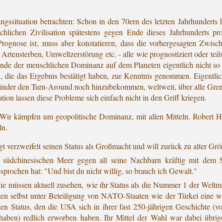
ngssituation betrachten: Schon in den 70ern des letzten Jahrhunderts 
lichen Zivilisation spätestens gegen Ende dieses Jahrhunderts prog
Prognose ist, muss aber konstatieren, dass die vorhergesagten Zwis
rtensterben, Umweltzerstörung etc. - alle wie prognostiziert oder teils
e der menschlichen Dominanz auf dem Planeten eigentlich nicht so ri
, die das Ergebnis bestätigt haben, zur Kenntnis genommen. Eigentlich
nder den Turn-Around noch hinzubekommen, weltweit, über alle Grenz
tion lassen diese Probleme sich einfach nicht in den Griff kriegen.
ir kämpfen um geopolitische Dominanz, mit allen Mitteln. Robert Hab
ln.
gt verzweifelt seinen Status als Großmacht und will zurück zu alter Grö
m südchinesischen Meer gegen all seine Nachbarn kräftig mit dem 
prochen hat: "Und bist du nicht willig, so brauch ich Gewalt."
 müssen aktuell zusehen, wie ihr Status als die Nummer 1 der Weltmäch
n selbst unter Beteiligung von NATO-Staaten wie der Türkei eine w
 den Status, den die USA sich in ihrer fast 250-jährigen Geschichte 
aben) redlich erworben haben. Ihr Mittel der Wahl war dabei übrige