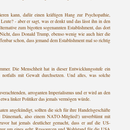
tieren kann, dafür einen kräftigen Hang zur Psychopathie,
e Leute? - aber er sagt, was er denkt und das lässt ihn in den
ternative zum bigotten sogenannten Establishment, das dort
. Nicht, dass Donald Trump, ebenso wenig wie auch hier die
 offenbar schon, dass jemand dem Establishment mal so richtig
mer. Die Menschheit hat in dieser Entwicklungsstufe ein
t notfalls mit Gewalt durchsetzen. Und alles, was solche
enverachtenden, arroganten Imperialismus und er wird an den
n etwa linker Politiker das jemals vermögen würde.
ten angekündigt, sollten die sich für ihre Handelsgeschäfte
ve Dänemark, also einem NATO-Mitglied!) unverblümt mit
uvor hat jemals deutlicher gemacht, dass er auf die US-
A nur um eines geht: Ressourcen und Wohlstand für die USA