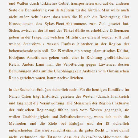
und Waffen durch türkisches Gebiet transportieren und auf der anderen
Seite die Behinderung von Hilfsgütern für die Kurden. Man sollte auch
nicht außer Acht lassen, dass auch die IS sich die Beseitigung aller
Konsequenzen des Sykes-Picot-Abkommens zum Ziel gesetzt hat.
Sicher, zwischen der IS und der Türkei dürfte es erhebliche Differenzen
geben in der Frage, mit welchen Mitteln dies erreicht werden soll und
welche Staatsform / wessen Einfluss hinterher in der Region der
beherrschende sein soll. Die IS wollen ein streng islamistisches Kalifat,
Erdoğans Ambitionen gehen wohl eher in Richtung großtürkisches
Reich. Anders kann man die Verbitterung gegen Lawrence, dessen
Bemühungen stets auf die Unabhängigkeit Arabiens vom Osmanischen
Reich gerichtet waren, kaum nachvollziehen.
In der Sache hat Erdoğan sicherlich recht. Für die heutigen Konflikte im
Nahen Osten trägt historisch gesehen der Westen (damals Frankreich
und England) die Verantwortung. Die Menschen der Region (inklusive
der türkischen Regierung) fühlen sich vom Westen gegängelt, sie
wollen Unabhängigkeit und Selbstbestimmung, wenn sich auch die
Methoden und die Ziele bei Erdoğan und der IS sicherlich
unterscheiden. Das wäre zunächst einmal ihr gutes Recht … wäre damit
nicht verbunden die Tatsache, dass das Sykes-Picot-Abkommen die