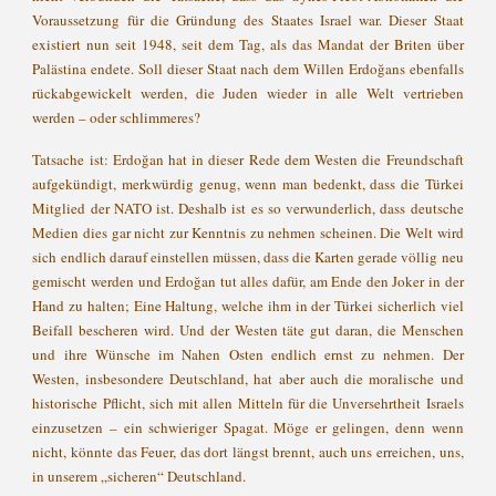
Voraussetzung für die Gründung des Staates Israel war. Dieser Staat
existiert nun seit 1948, seit dem Tag, als das Mandat der Briten über
Palästina endete. Soll dieser Staat nach dem Willen Erdoğans ebenfalls
rückabgewickelt werden, die Juden wieder in alle Welt vertrieben
werden – oder schlimmeres?
Tatsache ist: Erdoğan hat in dieser Rede dem Westen die Freundschaft
aufgekündigt, merkwürdig genug, wenn man bedenkt, dass die Türkei
Mitglied der NATO ist. Deshalb ist es so verwunderlich, dass deutsche
Medien dies gar nicht zur Kenntnis zu nehmen scheinen. Die Welt wird
sich endlich darauf einstellen müssen, dass die Karten gerade völlig neu
gemischt werden und Erdoğan tut alles dafür, am Ende den Joker in der
Hand zu halten; Eine Haltung, welche ihm in der Türkei sicherlich viel
Beifall bescheren wird. Und der Westen täte gut daran, die Menschen
und ihre Wünsche im Nahen Osten endlich ernst zu nehmen. Der
Westen, insbesondere Deutschland, hat aber auch die moralische und
historische Pflicht, sich mit allen Mitteln für die Unversehrtheit Israels
einzusetzen – ein schwieriger Spagat. Möge er gelingen, denn wenn
nicht, könnte das Feuer, das dort längst brennt, auch uns erreichen, uns,
in unserem „sicheren“ Deutschland.