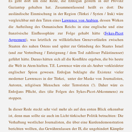
Es geht dort um eine Rede, die Erdoğan gestern in der Provinz
Gaziantep gehalten hat. Zusammenfassend heißt es dort: Die
ausländische Einmischung in der Region (Türkei / Syrien / Irak) wäre
vergleichbar mit den Taten eines
Lawrence von Arabien
, dessen Wirken
die Aufteilung des Osmanischen Reichs in eine englische und eine
französische Einflusssphäre zur Folge gehabt hätte (
Sykes-Picot
Agreement
), was letztlich zu willkürlichen Grenzverläufen zwischen
Staaten des nahen Ostens und später zur Gründung des Staates Israel
(und zur Vertreibung / Enteignung / dem Tod zahlloser Palästinenser)
geführt hätte. Daraus hätten sich all die Konflikte ergeben, die bis heute
die Welt in Atem hielten. T.E. Lawrence wäre ein als Araber verkleideter
englischer Spion gewesen. Erdoğan beklagte die Existenz vieler
moderner Lawrences in der Türkei, unter der Maske von Journalisten,
Autoren, religiösen Menschen oder Terroristen (!). Daher wäre es
Erdoğans Pflicht, dies (die Folgen des Sykes-Picot-Abkommens) zu
stoppen.
In dieser Rede steckt sehr viel mehr als auf den ersten Blick erkennbar
ist, denn man sollte sie auch im Licht türkischer Politik betrachten: Die
Verhaftung westlicher Journalisten, die über eine Kurdendemonstration
berichten wollten, das Gewährenlassen der IS, die ungehindert Kämpfer