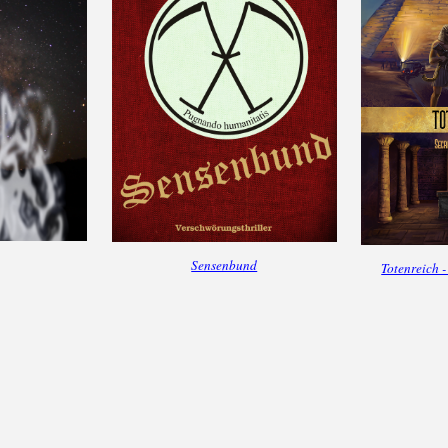
Sensenbund
Totenreich -